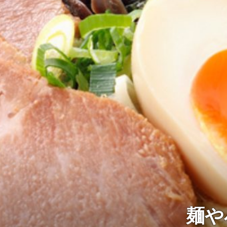
立石店
小岩店
弥生台店
久米川店
末広店
元住吉店
麺や