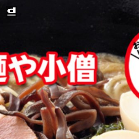
Home
メニュー
店舗一覧
お知らせ
京成八幡店
光ヶ丘店
西小山店
矢口渡店