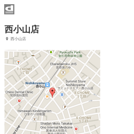
Home
メニュー
西小山店
西小山店
店舗一覧
お知らせ
京成八幡店
光ヶ丘店
西小山店
矢口渡店