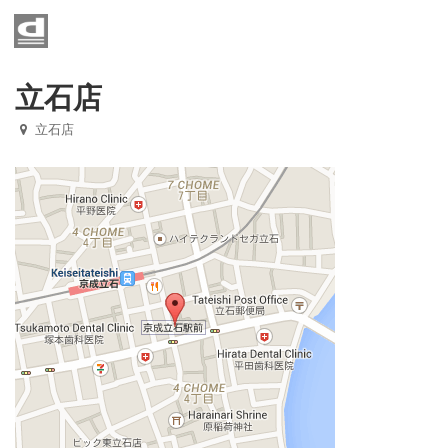
Home
メニュー
立石店
立石店
店舗一覧
お知らせ
京成八幡店
光ヶ丘店
西小山店
矢口渡店