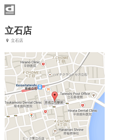
Home
メニュー
立石店
立石店
店舗一覧
お知らせ
京成八幡店
光ヶ丘店
西小山店
矢口渡店