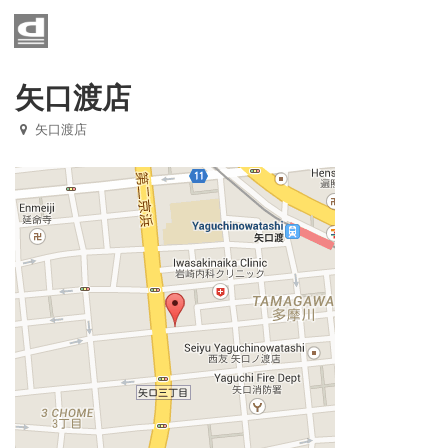
Home
メニュー
矢口渡店
矢口渡店
店舗一覧
お知らせ
京成八幡店
光ヶ丘店
西小山店
矢口渡店