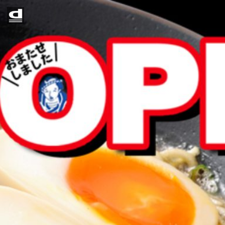
Home
メニュー
店舗一覧
お知らせ
京成八幡店
光ヶ丘店
西小山店
矢口渡店