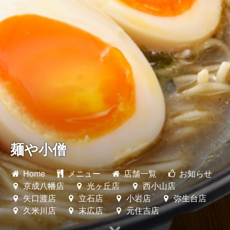
立石店
小岩店
弥生台店
久米川店
末広店
麺や小僧
元住吉店
Home
メニュー
店舗一覧
お知らせ
京成八幡店
光ヶ丘店
西小山店
矢口渡店
立石店
小岩店
弥生台店
久米川店
末広店
元住吉店